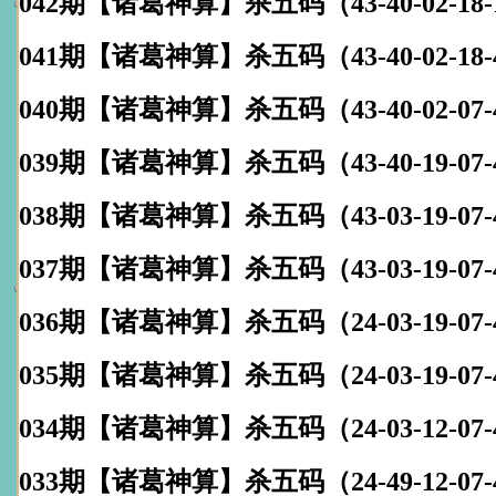
042期【诸葛神算】杀五码（43-40-02-18-
041期【诸葛神算】杀五码（43-40-02-18-
040期【诸葛神算】杀五码（43-40-02-07-
039期【诸葛神算】杀五码（43-40-19-07-
038期【诸葛神算】杀五码（43-03-19-07-
037期【诸葛神算】杀五码（43-03-19-07-
036期【诸葛神算】杀五码（24-03-19-07-
035期【诸葛神算】杀五码（24-03-19-07-
034期【诸葛神算】杀五码（24-03-12-07-
033期【诸葛神算】杀五码（24-49-12-07-