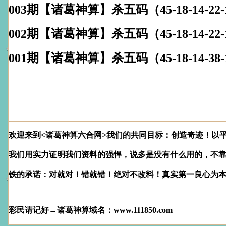
003期【诸葛神算】杀五码（45-18-14-22-
002期【诸葛神算】杀五码（45-18-14-22-
001期【诸葛神算】杀五码（45-18-14-38-
欢迎来到<诸葛神算六合网>我们的共同目标：创造奇迹！以
我们用实力证明我们资料的强悍，说多是没有什么用的，不
铁的承诺：对就对！错就错！绝对不改料！真实第一良心为
彩民请记好→诸葛神算域名：www.111850.com