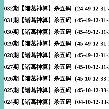
032期【诸葛神算】杀五码（24-49-12-31-
031期【诸葛神算】杀五码（45-49-12-31-
030期【诸葛神算】杀五码（45-49-12-31-
029期【诸葛神算】杀五码（45-49-12-31-
028期【诸葛神算】杀五码（45-49-12-31-
027期【诸葛神算】杀五码（45-10-12-31-
026期【诸葛神算】杀五码（45-10-12-33-
025期【诸葛神算】杀五码（45-10-12-33-
024期【诸葛神算】杀五码（04-10-12-33-