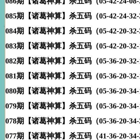
086期【诸葛神算】杀五码（05-42-24-08-
085期【诸葛神算】杀五码（05-42-24-32-
084期【诸葛神算】杀五码（05-42-20-32-
083期【诸葛神算】杀五码（05-42-20-32-
082期【诸葛神算】杀五码（05-36-20-32-
081期【诸葛神算】杀五码（05-36-20-32-
080期【诸葛神算】杀五码（05-36-20-34-
079期【诸葛神算】杀五码（05-36-20-34-
078期【诸葛神算】杀五码（05-36-20-34-
077期【诸葛神算】杀五码（41-36-20-34-