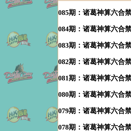
085期：诸葛神算六合
084期：诸葛神算六合禁
083期：诸葛神算六合禁
082期：诸葛神算六合禁
081期：诸葛神算六合禁
080期：诸葛神算六合禁
079期：诸葛神算六合禁
078期：诸葛神算六合禁