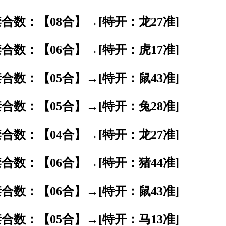
合数：【08合】→[特开：龙27准]
合数：【06合】→[特开：虎17准]
合数：【05合】→[特开：鼠43准]
合数：【05合】→[特开：兔28准]
合数：【04合】→[特开：龙27准]
合数：【06合】→[特开：猪44准]
合数：【06合】→[特开：鼠43准]
合数：【05合】→[特开：马13准]