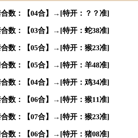
禁合数：【04合】→[特开：？？准]
合数：【03合】→[特开：蛇38准]
合数：【05合】→[特开：猴23准]
合数：【05合】→[特开：羊48准]
合数：【04合】→[特开：鸡34准]
合数：【06合】→[特开：猴11准]
合数：【07合】→[特开：猴23准]
合数：【06合】→[特开：猪08准]