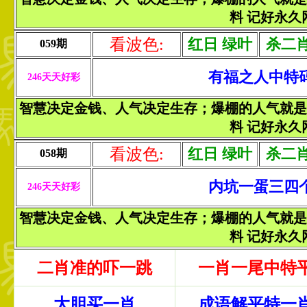
料 记好永久网址
看波色:
红日 绿叶
杀二肖
059期
有福之人中特
246天天好彩
智慧决定金钱、人气决定生存；爆棚的人气就是
料 记好永久网址
看波色:
红日 绿叶
杀二肖
058期
内坑一蛋三四
246天天好彩
智慧决定金钱、人气决定生存；爆棚的人气就是
料 记好永久网址
二肖准的吓一跳
一肖一尾中特
大胆买一肖
成语解平特一