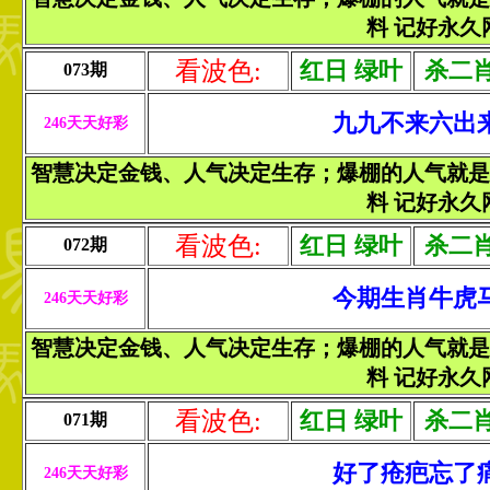
料 记好永久网址
看波色:
红日 绿叶
杀二肖
073期
九九不来六出
246天天好彩
智慧决定金钱、人气决定生存；爆棚的人气就是
料 记好永久网址
看波色:
红日 绿叶
杀二肖
072期
今期生肖牛虎
246天天好彩
智慧决定金钱、人气决定生存；爆棚的人气就是
料 记好永久网址
看波色:
红日 绿叶
杀二肖
071期
好了疮疤忘了
246天天好彩