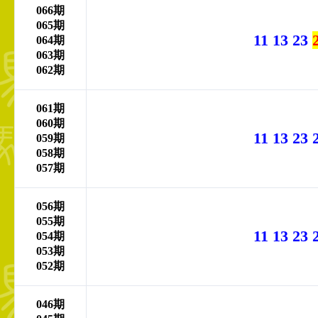
066期
065期
11 13 23
064期
063期
062期
061期
060期
11 13 23 
059期
058期
057期
056期
055期
11 13 23 
054期
053期
052期
046期