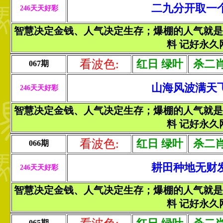
二九分开取一
246天天好彩
智慧决定金钱、人气决定生存；爆棚的人气就是
料 记好永久网址
看波色:
红日 绿叶
杀二肖
067期
山海风波满天
246天天好彩
智慧决定金钱、人气决定生存；爆棚的人气就是
料 记好永久网址
看波色:
红日 绿叶
杀二肖
066期
耕田种地无财
246天天好彩
智慧决定金钱、人气决定生存；爆棚的人气就是
料 记好永久网址
065期