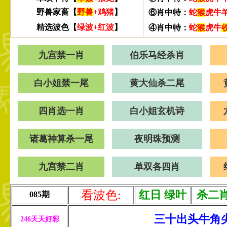
野兽家畜【
野兽
+鸡猪
】
⑥肖中特：
蛇
猴
虎牛
精选波色
【
绿波+红波
】
④肖中特：
蛇
猴
虎牛
收
九宫禁一肖
伯乐马经杀肖
白小姐禁一尾
黄大仙杀二尾
四肖选一肖
白小姐玄机诗
诸葛神算杀一尾
夜明珠预测
九宫禁二肖
单双各四肖
看波色:
红日 绿叶
杀二肖
085期
三十出头牛角
246天天好彩