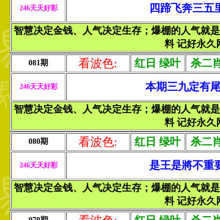
四蹄飞奔三五
246天天好彩
智慧决定金钱、人气决定生存；爆棚的人气就是
料 记好永久网址
看波色:
红日 绿叶
杀二肖
081期
本期三九定有
246天天好彩
智慧决定金钱、人气决定生存；爆棚的人气就是
料 记好永久网址
看波色:
红日 绿叶
杀二肖
080期
是王是將不重
246天天好彩
智慧决定金钱、人气决定生存；爆棚的人气就是
料 记好永久网址
079期