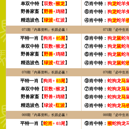
单双中特【
双数+
猴龙
】
⑦肖中特：
狗
龙
蛇羊
野兽家畜【
野兽
+鸡猪
】
⑥肖中特：
狗
龙
蛇羊
精选波色【
绿波
+红波
】
④肖中特：
狗
龙
蛇羊
收
071期『内幕资料』长跟必赢！
071期『必中生
平特一肖【
狗肖+
05尾
】
⑨肖中特：
狗龙
鼠
蛇
单双中特
【
双数+猴龙
】
⑦肖中特：
狗龙
鼠
蛇
野兽家畜【
野兽
+鸡猪
】
⑥肖中特：
狗龙
鼠
蛇
精选波色【
绿波
+红波
】
④肖中特：
狗龙
鼠
蛇
收
070期『内幕资料』长跟必赢！
070期『必中生
平特一肖【
狗肖+
03尾
】
⑨肖中特：
蛇狗龙
马
单双中特
【
双数+猴龙
】
⑦肖中特：
蛇狗龙
马
野兽家畜【
野兽+鸡猪
】
⑥肖中特：
蛇狗龙
马
精选波色【
绿波+
红波
】
④肖中特：
蛇狗龙
马
收
069期『内幕资料』长跟必赢！
069期『必中生
平特一肖【
蛇肖
+ 03尾
】
⑨肖中特：
猴
蛇狗龙