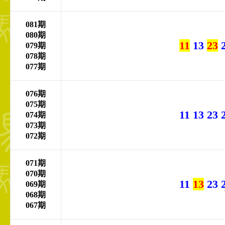
081期
080期
11
13
23
2
079期
078期
077期
076期
075期
11 13 23 
074期
073期
072期
071期
070期
11
13
23 2
069期
068期
067期