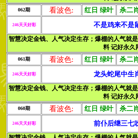
看波色:
红日 绿叶
杀二肖
062期
不是鸡来不是
246天天好彩
智慧决定金钱、人气决定生存；爆棚的人气就是
料 记好永久网址
看波色:
红日 绿叶
杀二肖
061期
龙头蛇尾中生
246天天好彩
智慧决定金钱、人气决定生存；爆棚的人气就是
料 记好永久网址
看波色:
红日 绿叶
杀二肖
060期
前仆后继三七
246天天好彩
智慧决定金钱、人气决定生存；爆棚的人气就是