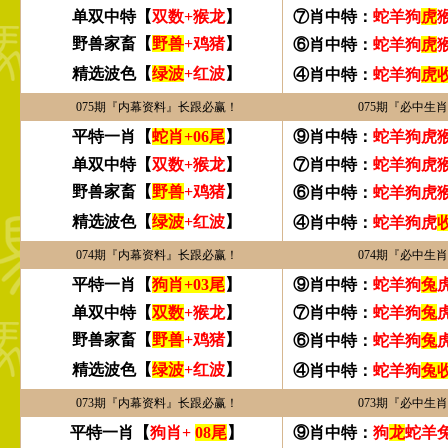
单双中特
【
双数+猴龙
】
⑦肖中特：
蛇羊狗
虎
野兽家畜【
野兽
+鸡猪
】
⑥肖中特：
蛇羊狗
虎
精选波色【
绿波
+红波
】
④肖中特：
蛇羊狗
虎
收
075期『内幕资料』长跟必赢！
075期『必中生
平特一肖【
蛇肖+06尾
】
⑨肖中特：
蛇羊狗虎
单双中特
【
双数+猴龙
】
⑦肖中特：
蛇羊狗虎
野兽家畜【
野兽
+鸡猪
】
⑥肖中特：
蛇羊狗虎
精选波色【
绿波
+红波
】
④肖中特：
蛇羊狗虎
收
074期『内幕资料』长跟必赢！
074期『必中生
平特一肖【
狗肖+03尾
】
⑨肖中特：
蛇羊狗
兔
单双中特【
双数
+猴龙
】
⑦肖中特：
蛇羊狗
兔
野兽家畜【
野兽
+鸡猪
】
⑥肖中特：
蛇羊狗
兔
精选波色【
绿波
+红波
】
④肖中特：
蛇羊狗
兔
收
073期『内幕资料』长跟必赢！
073期『必中生
平特一肖【
狗肖+
08尾
】
⑨肖中特：
狗
龙
蛇羊