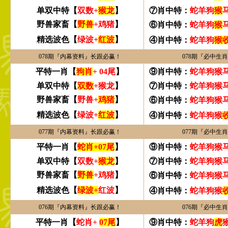
单双中特【
双数+
猴龙
】
⑦肖中特：
蛇羊狗
猴
野兽家畜【
野兽
+鸡猪
】
⑥肖中特：
蛇羊狗
猴
精选波色【
绿波+
红波
】
④肖中特：
蛇羊狗
猴
收
078期『内幕资料』长跟必赢！
078期『必中生
平特一肖【
狗肖
+ 04尾
】
⑨肖中特：
蛇羊狗猴
单双中特【
双数
+猴龙
】
⑦肖中特：
蛇羊狗猴
野兽家畜【
野兽+
鸡猪
】
⑥肖中特：
蛇羊狗猴
精选波色【
绿波+
红波
】
④肖中特：
蛇羊狗猴
收
077期『内幕资料』长跟必赢！
077期『必中生
平特一肖【
蛇肖+07尾
】
⑨肖中特：
蛇羊狗猴
单双中特【
双数+
猴龙
】
⑦肖中特：
蛇羊狗猴
野兽家畜【
野兽
+鸡猪
】
⑥肖中特：
蛇羊狗猴
精选波色【
绿波+
红波
】
④肖中特：
蛇羊狗猴
收
076期『内幕资料』长跟必赢！
076期『必中生
平特一肖【
蛇肖+
07尾
】
⑨肖中特：
蛇羊狗
虎